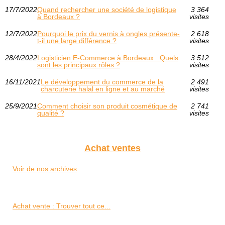
17/7/2022
Quand rechercher une société de logistique
3 364
à Bordeaux ?
visites
12/7/2022
Pourquoi le prix du vernis à ongles présente-
2 618
t-il une large différence ?
visites
28/4/2022
Logisticien E-Commerce à Bordeaux : Quels
3 512
sont les principaux rôles ?
visites
16/11/2021
Le développement du commerce de la
2 491
charcuterie halal en ligne et au marché
visites
25/9/2021
Comment choisir son produit cosmétique de
2 741
qualité ?
visites
Achat ventes
Voir de nos archives
Achat vente : Trouver tout ce...