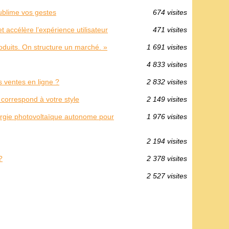
ublime vos gestes
674 visites
et accélère l’expérience utilisateur
471 visites
duits. On structure un marché. »
1 691 visites
4 833 visites
 ventes en ligne ?
2 832 visites
 correspond à votre style
2 149 visites
nergie photovoltaïque autonome pour
1 976 visites
2 194 visites
?
2 378 visites
2 527 visites