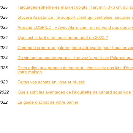
2026
Tatouages éphémères main et doigts : l’art mini 3×3 cm qui s
2026
Stocara Assistance : le support client qui centralise, sécurise 
2025
Armand LOSPIED : « Avec Akrro.com, on ne vend pas des pro
2024
Quel est le tarif d'un mobil home neuf en 2023 ?
2024
Comment créer une galerie photo attrayante pour booster vos
2024
Du vintage au contemporain : trouvez la pellicule Polaroid qui
2023
Dites adieu aux pannes de courant : choisissez nos kits d'é
votre maison
2023
Faites vos achats en ligne et réussir
/2022
Quels sont les avantages de l'aiguillette de canard sous vide 
2022
Le guide d’achat de votre panier