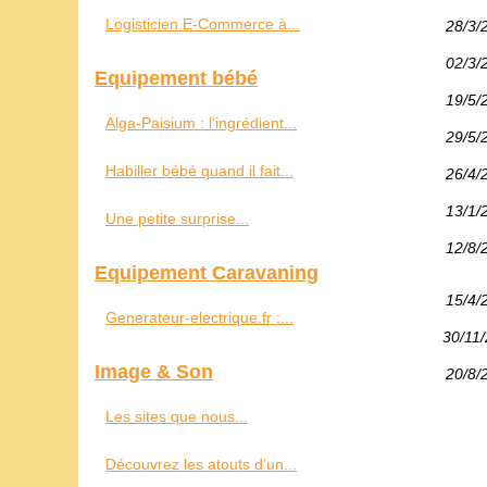
Logisticien E-Commerce à...
28/3/
02/3/
Equipement bébé
19/5/
Alga-Paisium : l'ingrédient...
29/5/
Habiller bébé quand il fait...
26/4/
13/1/
Une petite surprise...
12/8/
Equipement Caravaning
15/4/
Generateur-electrique.fr :...
30/11
Image & Son
20/8/
Les sites que nous...
Découvrez les atouts d’un...