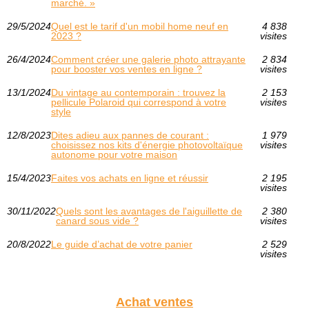
marché. »
29/5/2024
Quel est le tarif d'un mobil home neuf en
4 838
2023 ?
visites
26/4/2024
Comment créer une galerie photo attrayante
2 834
pour booster vos ventes en ligne ?
visites
13/1/2024
Du vintage au contemporain : trouvez la
2 153
pellicule Polaroid qui correspond à votre
visites
style
12/8/2023
Dites adieu aux pannes de courant :
1 979
choisissez nos kits d'énergie photovoltaïque
visites
autonome pour votre maison
15/4/2023
Faites vos achats en ligne et réussir
2 195
visites
30/11/2022
Quels sont les avantages de l'aiguillette de
2 380
canard sous vide ?
visites
20/8/2022
Le guide d’achat de votre panier
2 529
visites
Achat ventes