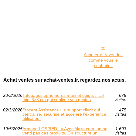
Acheter et revendez
comme vous le
souhaitez
Achat ventes sur achat-ventes.fr, regardez nos actus.
28/3/2026
Tatouages éphémères main et doigts : l’art
678
mini 3×3 cm qui sublime vos gestes
visites
02/3/2026
Stocara Assistance : le support client qui
475
centralise, sécurise et accélère l’expérience
visites
utilisateur
19/5/2025
Armand LOSPIED : « Avec Akrro.com, on ne
1 693
vend pas des produits. On structure un
visites