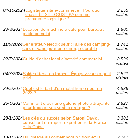
04/10/2024
Logistique site e-commerce : Pourquoi
2 255
choisir ETXE LOGISTIKA comme
visites
prestataire logistique ?
23/9/2024
Location de machine à café pour bureau :
1 800
guide complet
visites
11/9/2024
Generateur-electrique.fr : l'allié des camping-
1 741
cars et vans pour une énergie durable
visites
22/7/2024
Guide d'achat local d’activité commercial
2 596
visites
04/7/2024
Soldes literie en france : Équipez-vous à petit
2 521
prix!
visites
29/5/2024
Quel est le tarif d'un mobil home neuf en
4 826
2023 ?
visites
26/4/2024
Comment créer une galerie photo attrayante
2 827
pour booster vos ventes en ligne ?
visites
28/1/2024
Les clés du succès selon Saroni David,
3 301
consultant en import-export entre la France
visites
et la Chine
13/1/2024
Du vintage au contemporain : trouvez la
2 141