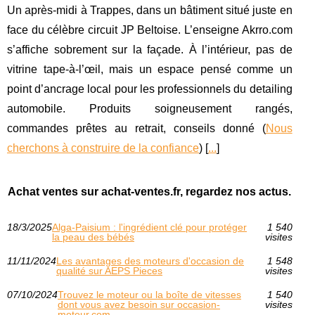
Un après-midi à Trappes, dans un bâtiment situé juste en
face du célèbre circuit JP Beltoise. L’enseigne Akrro.com
s’affiche sobrement sur la façade. À l’intérieur, pas de
vitrine tape-à-l’œil, mais un espace pensé comme un
point d’ancrage local pour les professionnels du detailing
automobile. Produits soigneusement rangés,
commandes prêtes au retrait, conseils donné (
Nous
cherchons à construire de la confiance
) [
...
]
Achat ventes sur achat-ventes.fr, regardez nos actus.
18/3/2025
Alga-Paisium : l'ingrédient clé pour protéger
1 540
la peau des bébés
visites
11/11/2024
Les avantages des moteurs d'occasion de
1 548
qualité sur AEPS Pieces
visites
07/10/2024
Trouvez le moteur ou la boîte de vitesses
1 540
dont vous avez besoin sur occasion-
visites
moteur.com