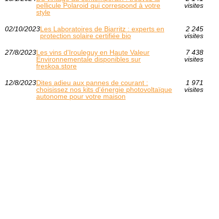
pellicule Polaroid qui correspond à votre
visites
style
02/10/2023
Les Laboratoires de Biarritz : experts en
2 245
protection solaire certifiée bio
visites
27/8/2023
Les vins d'Irouleguy en Haute Valeur
7 438
Environnementale disponibles sur
visites
freskoa.store
12/8/2023
Dites adieu aux pannes de courant :
1 971
choisissez nos kits d'énergie photovoltaïque
visites
autonome pour votre maison