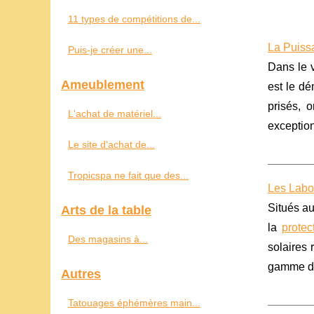
11 types de compétitions de...
La Puiss
Puis-je créer une...
Dans le v
Ameublement
est le dé
prisés, 
L'achat de matériel...
exceptio
Le site d'achat de...
Tropicspa ne fait que des...
Les Labor
Situés au
Arts de la table
la
protec
Des magasins à...
solaires 
gamme de 
Autres
Tatouages éphémères main...