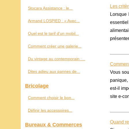
Les critè
Stocara Assistance : le...
Lorsque l
Armand LOSPIED : « Avec...
essentiel
alimenta
Quel est le tarif d'un mobil...
présenter
Comment créer une galerie...
Du vintage au contemporain :...
Comment 
Dites adieu aux pannes de...
Vous sou
panique, 
Bricolage
est-il im
site e-co
Comment choisir le bon...
Définir les accessoires...
Quand re
Bureaux & Commerces