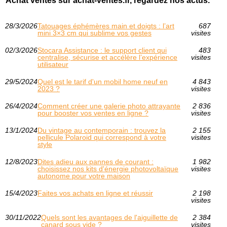
Achat ventes sur achat-ventes.fr, regardez nos actus.
28/3/2026
Tatouages éphémères main et doigts : l’art
687
mini 3×3 cm qui sublime vos gestes
visites
02/3/2026
Stocara Assistance : le support client qui
483
centralise, sécurise et accélère l’expérience
visites
utilisateur
29/5/2024
Quel est le tarif d'un mobil home neuf en
4 843
2023 ?
visites
26/4/2024
Comment créer une galerie photo attrayante
2 836
pour booster vos ventes en ligne ?
visites
13/1/2024
Du vintage au contemporain : trouvez la
2 155
pellicule Polaroid qui correspond à votre
visites
style
12/8/2023
Dites adieu aux pannes de courant :
1 982
choisissez nos kits d'énergie photovoltaïque
visites
autonome pour votre maison
15/4/2023
Faites vos achats en ligne et réussir
2 198
visites
30/11/2022
Quels sont les avantages de l'aiguillette de
2 384
canard sous vide ?
visites